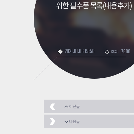
위한 필수품 목록(내용추가)
2021.01.06 19:56
7600
조회 :
이전글
[뉴 좀비쉘터] 기술 정
다음글
모든 크리스마스 에디션 