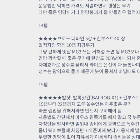
운용법만 익히면 가격도 저렴하면서 괜찮은 무기
다만 좁은 명당이거나 명당붕괴가 잘 안될경우 혈적자
14렙
★★★★브로드 디바인 5강 + 건부스트4이상
혈적자랑 함께 10렙 최강무기
그냥 편하게 옛날 MG3 쓰는 거처럼 쓰면 됨 MG3보
명당 짱박할 때 좋은 무기에 탄창도 200발이나 되서 
자체효과로 성수를 뭍혀서 라이트 은신이 다 들통나
성수는 광역으로 뭍기 때문에 봇이 뭉쳐서 비빌때도 
15렙
★★★★★발샷. 발록샷건(BALROG-X1) + 건부스
15렙부터 22렙까지 고루 쓸수있는 아주좋은 무기
빠른 렙업을 위해서라면 반드시 구비해야 함
사용법도 간단해서 마우스 왼쪽키를 떼지 말고 꾹 누
차징탄을 발사하면 범위내 좀비에게 광역으로 폭주킨 일
좀비 웨이브올때 차징탄 7개 준비해 놨다가 동시에 발
뚜렷한 명당이 없어 자유롭게 이동하며 좀비들을 상대