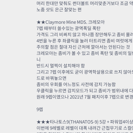
머리 한대만 맞춰도 썬더볼트 머리맞춘거보다 조금 약
노줌 샷도 은근 잘맞는 편
★★Claymore Mine MDS. 크레모아
7렙 때부터 쓸수있는 광역폭딜 폭탄
가격도 그리 비싸지 않고 하나쯤 장만해두고 좀비 몰
4번을 누른 후 좌클릭을 눌러 터트리면 좀비 여럿에게 6
주의할 점은 절대 자신 근처에 깔아서는 안된다는 것
크레모아는 좀비가 볼 수 있고 좀비 폭탄 및 좀비의 일
니
반드시 멀찍이 설치해야 함
그리고 7렙 이후에도 굳이 광역학살용으로 쓰지 않아
드로 바꿔놓으면
좀비의 우회를 어느정도 사전에 감지 가능함
우클릭을 누르면 감지모드가 되고 좀비가 범위내에 
원래 9렙이였으나 2021년 7월 패치이후 7렙으로 변
9렙
★★★타나토스9(THANATOS-9) 5강 + 파워업4이
이번에 9레벨로 레벨이 대폭 내려간 근접무기로 스컬