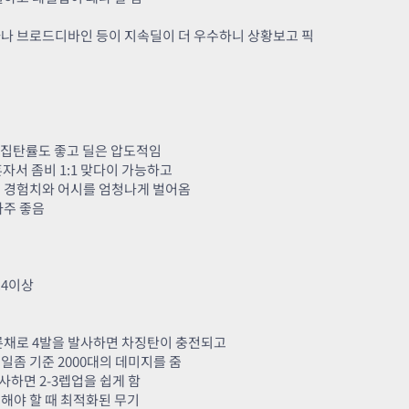
나 브로드디바인 등이 지속딜이 더 우수하니 상황보고 픽
다 집탄률도 좋고 딜은 압도적임
혼자서 좀비 1:1 맞다이 가능하고
며 경험치와 어시를 엄청나게 벌어옴
아주 좋음
트4이상
른채로 4발을 발사하면 차징탄이 충전되고
좀 기준 2000대의 데미지를 줌
사하면 2-3렙업을 쉽게 함
해야 할 때 최적화된 무기