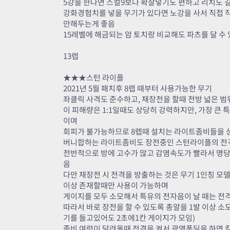
5강을 한다면 스컬9보다 확살넣기도 편하고 리치도 길
강화경험치를 넣을 무기가 있다면 노강을 사서 직접 
만해두는게 좋음
15레벨에 해금되는 암 토치랑 비교해도 파츠를 달 수
13렙
★★★스턴 라이플
2021년 5월 패치후 8렙 때부터 사용가능한 무기
좌클릭 사격도 준수하고, 재장전을 할때 전방 넓은 
이 피해량은 1:1일때도 상당히 강력하지만, 가장 큰
이며
회피가 불가능하므로 8렙때 설치는 라이트좀비들을 
버니합하는 라이트좀비도 장전중인 스턴라이플의 전격
전반적으로 방에 고수가 많고 감염속도가 빨라서 명당
음
다만 재장전 시 전격을 방출하는 것은 무기 1인칭 모
이상 존재할때만 사용이 가능하며
게이지를 모두 소모해서 특유의 전자음이 날 때는 전격
따라서 바로 장전을 할 수 있도록 총알을 1발 이상 
기를 들고있어도 2초에1칸 게이지가 모임)
좀비 여럿이 달려올때 전격을 켜서 광역폭딜을 하면 킬