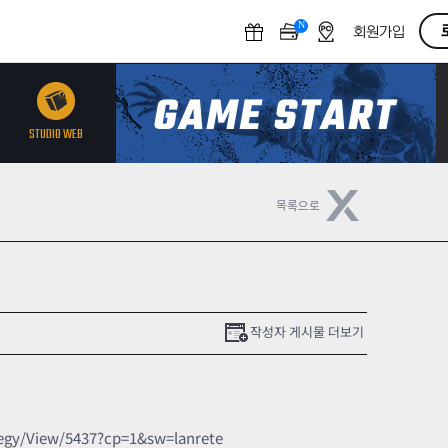
N
O
회원가입
F
F
STUDIO WEB
작성자 게시물 더보기
egy/View/5437?cp=1&sw=lanrete