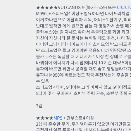
★★★★★VULCANUS-9 (불카누스9) 또는
나타나
M950, + 스피드업4 이상 + 필요하다면 나이프리치업 
이거 하나만으로 이탈리아 시옥, 어비스2 환기구, 피라
반대로 말하면 이게 없으면 남들 다 명당가서 꿀빨 때 
불카누스9는 칼 자체도 좋아서 우클릭으로 화염 키고 
자신이 자샷나타 잘 못하는 뉴비일 때도 추천. 나타 
아니면 그냥 나타 나이프에다가 스피드업 박고 써도 
단 스피드업은 들고 있어야만 적용되니까 명당갈땐 스
불카누스는 폭딜할 때 에너지가 1 이상 찬 상태로 우클
바꿔줘야 에너지가 다시 참(에너지 10 기준 대략 5회
듀파에 바르면 튀면서 공격할 때도 좋고 명당올라가기
듀파나 M950에 바르는것도 적극 추천하는게 후술할
수 있음
스피드업 4티어, 5티어는 그리 비싸지 않고 5티어정
5티어 몇개 구비해서 초반부 주력 권총, 초반부 주력
2렙
★★★★
MP5
+ 건부스트4 이상
2렙 때 준수한 무기. 무기별다른거 없으면 이거만들고
근접해서 일좀 폭주상태일 때 헤드부분에 한탄창 다 