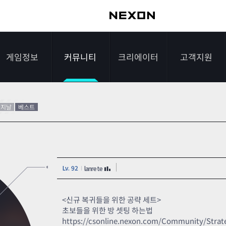
게임정보
커뮤니티
크리에이터
고객지원
가이드
자유게시판
크리에이터 소개
게임다운로드
리지날
베스트
게임소개
전략게시판
크리에이터 공지
FAQ
조작법
이미지게시판
1:1문의하기
Lv. 92
lanrete
레벨
아이디어게시판
2차 비밀번호 초기
NEXON NOW
설문조사
비매너 채팅 /
화
<신규 복귀들을 위한 공략 세트>
불법 프로그램 신고
초보들을 위한 방 셋팅 하는법
추가 정보
스튜디오 홍보
https://csonline.nexon.com/Community/Strat