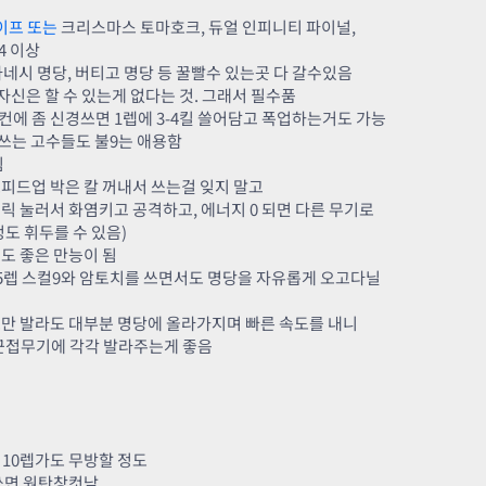
이프 또는
크리스마스 토마호크, 듀얼 인피니티 파이널,
4 이상
네시 명당, 버티고 명당 등 꿀빨수 있는곳 다 갈수있음
자신은 할 수 있는게 없다는 것. 그래서 필수품
컨에 좀 신경쓰면 1렙에 3-4킬 쓸어담고 폭업하는거도 가능
잘쓰는 고수들도 불9는 애용함
됨
피드업 박은 칼 꺼내서 쓰는걸 잊지 말고
릭 눌러서 화염키고 공격하고, 에너지 0 되면 다른 무기로
정도 휘두를 수 있음)
도 좋은 만능이 됨
 5렙 스컬9와 암토치를 쓰면서도 명당을 자유롭게 오고다닐
도만 발라도 대부분 명당에 올라가지며 빠른 속도를 내니
 근접무기에 각각 발라주는게 좋음
 10렙가도 무방할 정도
쏘면 원탄창컷남