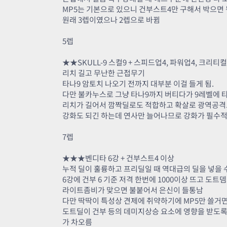
MP5는 기본으로 있으니 건부스트4만 구해서 박으면 
원래 3렙이였으나 2렙으로 바뀜
5렙
★★SKULL-9 스컬9 + 스피드업4, 파워업4, 크리티컬
리치 길고 무난한 근접무기
타나9 암토치 나오기 전까지 대부분 이걸 들게 됨.
다만 불카누스로 그냥 타나9까지 버티다가 9레벨에 
리치가 길어서 깜짝딜로도 적합하고 확살로 광역공격
강화도 되긴 하는데 연사만 늘어나므로 강화가 필수적
7렙
★★★벤디타 6강 + 건부스트4 이상
누적 딜이 훌륭하고 프리딜일 때 역대급의 딜을 넣을 
6강에 건부 6 기준 저격 한번에 1000이상 뜨고 도트
라이트좀비가 맞으면 불붙어서 은신이 들통남
다만 딱딱이 특성상 견제에 취약하기에 MP5만 쓸거
도트딜이 건부 등의 데미지상승 요소에 영향을 받도
가 차오름