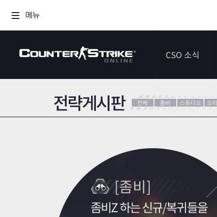
메뉴
CSO 소식
전략게시판
공지사항
전체
좀비
스튜디오
오
이벤트
다이어리
[좀비]
좀비Z 하는 신규/복귀들을