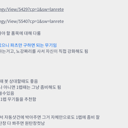
egy/View/5429?cp=1&sw=lanrete
egy/View/5540?cp=1&sw=lanrete
사야 할 품목에 대해 다룸
있으니 파츠만 구하면 되는 무기임
말하는거고, 노강짜리를 사서 자신이 직접 강화해도 됨
때 봇 상대할때도 좋음
나 아니면 1렙때는 그냥 좀비해도 됨
 쓸수있음
 1렙 무기들을 추천함
사서 자동샷건에 박아주면 그거 자체만으로도 1렙에 좀비 잘
한탄창 다 쏴주면 원탄창컷남