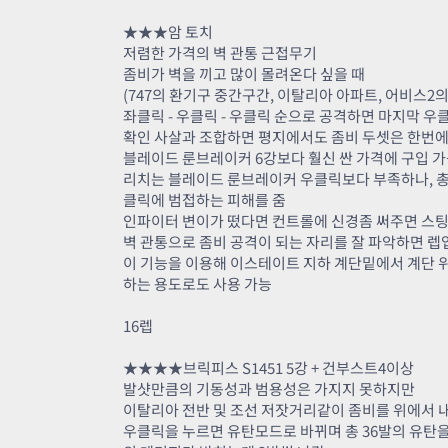
★★★암 토치
저렴한 가격의 벽 관통 근접무기
좀비가 벽을 끼고 많이 몰려온다 싶을 때
(747의 환기구 중간구간, 이탈리아 아파트, 어비스2
좌클릭 - 우클릭 - 우클릭 순으로 공격하면 마지막 
확인 사살과 조합하면 평지에서도 좀비 두셋은 한번에
블레이드 룬브레이커 6강보다 훨신 싼 가격에 구입 
리치는 블레이드 룬브레이커 우클릭보다 부족하나, 총 
클릭에 범접하는 피해를 줌
인파이터 변이가 떴다면 컨트롤에 신경좀 써주면 스
벽 관통으로 좀비 공격이 되는 자리를 잘 파악하면 렙
이 기능을 이용해 이스테이트 지하 계단밑에서 계단
하는 용도로도 사용 가능
16렙
★★★★브릭피스 S1451 5강 + 건부스트4이상
발샷만큼의 기동성과 범용성은 가지지 못하지만
이탈리아 전반 및 조선 저잣거리같이 좀비를 위에서 내
우클릭을 누르면 유탄모드로 바뀌며 총 36발의 유탄을