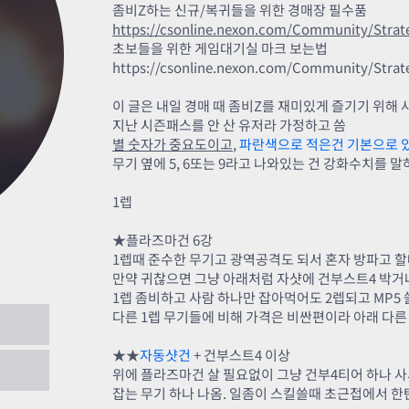
카스온라인TV
클래스 월페이퍼
좀비Z하는 신규/복귀들을 위한 경매장 필수품
https://csonline.nexon.com/Community/Strat
기록실
초보들을 위한 게임대기실 마크 보는법
https://csonline.nexon.com/Community/Strat
이 글은 내일 경매 때 좀비Z를 재미있게 즐기기 위해 
지난 시즌패스를 안 산 유저라 가정하고 씀
별 숫자가 중요도이고
,
파란색으로 적은건 기본으로 
무기 옆에 5, 6또는 9라고 나와있는 건 강화수치를 
1렙
★플라즈마건 6강
1렙때 준수한 무기고 광역공격도 되서 혼자 방파고 할
만약 귀찮으면 그냥 아래처럼 자샷에 건부스트4 박거
1렙 좀비하고 사람 하나만 잡아먹어도 2렙되고 MP5
다른 1렙 무기들에 비해 가격은 비싼편이라 아래 다른
★★
자동샷건
+ 건부스트4 이상
석운영 기본서
2021.01.07
위에 플라즈마건 살 필요없이 그냥 건부4티어 하나 
잡는 무기 하나 나옴. 일좀이 스킬쓸때 초근접에서 
무기 정밀 리뷰!
2021.01.04