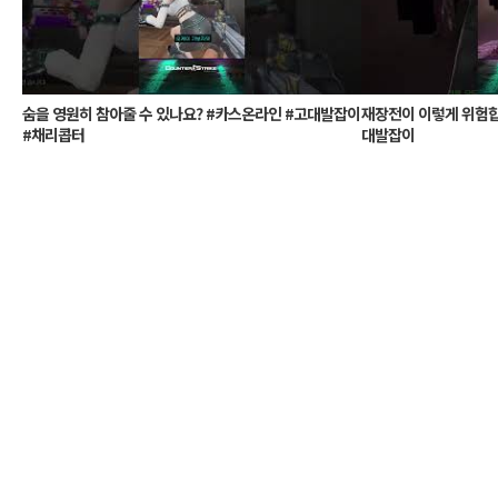
숨을 영원히 참아줄 수 있나요? #카스온라인 #고대발잡이
재장전이 이렇게 위험합
#채리콥터
대발잡이