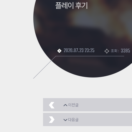
플레이 후기
2020.07.23 23:25
3385
조회 :
이전글
(이벤트)[좀비라이즈]
다음글
(이벤트)[좀비라이즈]