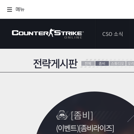
메뉴
CSO 소식
전략게시판
공지사항
전체
좀비
스튜디오
오
이벤트
다이어리
[좀비]
(이벤트)[좀비라이즈]