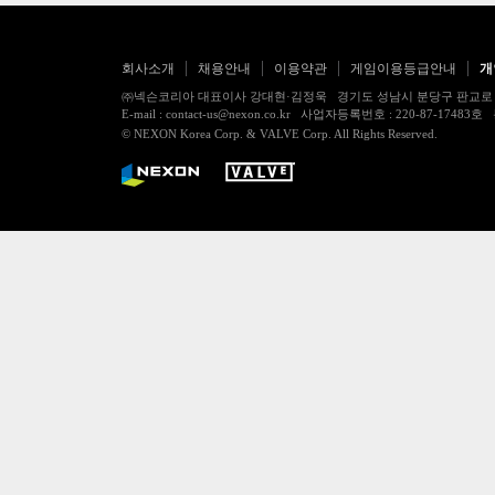
회사소개
채용안내
이용약관
게임이용등급안내
개
㈜넥슨코리아 대표이사 강대현·김정욱 경기도 성남시 분당구 판교로 256번길 7
E-mail : contact-us@nexon.co.kr 사업자등록번호 : 220-87-
© NEXON Korea Corp. & VALVE Corp. All Rights Reserved.