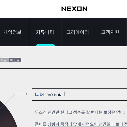
게임정보
커뮤니티
크리에이터
고객지원
가이드
자유게시판
크리에이터 소개
게임다운로드
리지날
베스트
게임소개
전략게시판
크리에이터 공지
FAQ
조작법
이미지게시판
1:1문의하기
Lv. 84
YoRHa
레벨
아이디어게시판
2차 비밀번호 초기
NEXON NOW
설문조사
비매너 채팅 /
화
무조건 인간만 한다고 점수를 잘 번다는 보장은 없다.
불법 프로그램 신고
추가 정보
스튜디오 홍보
좀비를
상황과 목적에 맞게 써먹으면 인간일때 보다 점