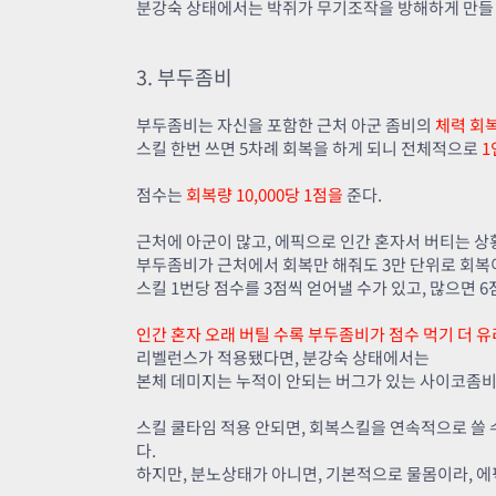
분강숙 상태에서는 박쥐가 무기조작을 방해하게 만들 
3. 부두좀비
부두좀비는 자신을 포함한 근처 아군 좀비의
체력 회복
스킬 한번 쓰면 5차례 회복을 하게 되니 전체적으로
1
점수는
회복량 10,000당 1점을
준다.
근처에 아군이 많고, 에픽으로 인간 혼자서 버티는 
부두좀비가 근처에서 회복만 해줘도 3만 단위로 회복
스킬 1번당 점수를 3점씩 얻어낼 수가 있고, 많으면 6
인간 혼자 오래 버틸 수록 부두좀비가 점수 먹기 더 유
리벨런스가 적용됐다면, 분강숙 상태에서는
본체 데미지는 누적이 안되는 버그가 있는 사이코좀비
스킬 쿨타임 적용 안되면, 회복스킬을 연속적으로 쓸 수
다.
하지만, 분노상태가 아니면, 기본적으로 물몸이라, 