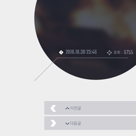
2018.10.30 23:46
6755
조회 :
이전글
루아 스크립트 팁
2018
다음글
[수정] 사칙연산 자동 계산