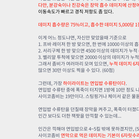
다만, 분강숙이나
진강숙은
장막 흡수 데미지에 산정에
이동속도가 빠르고 경직 저항도 좀 있다.
데미지 흡수량은 75%이고, 흡수한 데미지 5,000당 1
이게 어느 정도냐면, 자신만 맞았을때 기준으로
1. 프바 레이저 한 방 맞으면, 한 번에 10000 이상의 
2. 서리구체 한 방 맞으면 4500 이상의 데미지가 누적 
3. 벨리알 투척에 맞으면 20000 이상의 데미지가 누적 
그래서 좀비가 여러마리 모여 있으면,
누적 데미지 6
많으면 30만 이상도 찍을 수 있다. (60점)
그런데, 가장
하이라이트는 연입밥 수류탄이다
.
연입밥 수류탄 중에 폭죽이 터지면 1방에 10만 정도 
사이코좀비는 19만이다. 스팅핑거나 체이서 같은 물몸
연입밥 수류탄을 던질때 장막을 켜주고, 폭죽이 터졌
인간 보다도 더한 잭팟을 만끽할 수 있는데...
인간은 끽해야 연입밥으로 4~5킬 밖에 못하겠지만, (5
사이코좀비
연막으로 먹은 데미지는 기본이 6자릿수