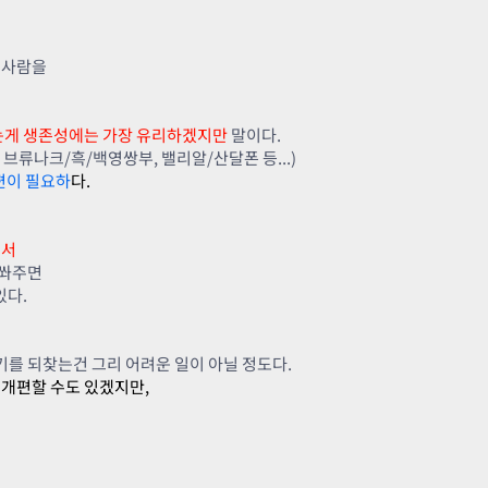
 사람을
는게 생존성에는 가장 유리하겠지만
말이다.
브류나크/흑/백영쌍부, 밸리알/산달폰 등...)
편이 필요하
다.
어서
 쏴주면
있다.
기를 되찾는건 그리 어려운 일이 아닐 정도다.
 개편할 수도 있겠지만,