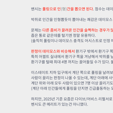
밴시는
풀링으로 인
(형)
간을 뽑으면 된다
. 점수는 데
박쥐로 인간을 인형뽑듯이 뽑아내는 쾌감은 데이모스 
문제는
다른 좀비가 끌려온 인간을 슬쩍하는 경우가 
좁은 통로 같은데를 털기엔 정말 유용하다.
(솔직히 풀링이나 데이모스 충격도 어시스트로 인정 
판정이 데이모스와 비슷해서
환기구 밖에서 환기구 쪽
특히 어썰트 실내에서 환기구 쪽을 겨냥해서 박쥐를 
환기구를 털때 최대 4명 까지는 끌어들일 수가 있다. 
이스테이트 지하 입구에서 계단 쪽으로 풀링을 날려보
사람이 끌리는 판정이 나올 수 있는데, 계단 아래에 사
계단 위와 아래 모두 사람이 있으면 7명 이상 끌리기도
(계단 아래 인간들에게 풀링을 던지면 긴급출동하는 
하지만, 2025년 기준 요즘은 다이브/어비스 리펄서로
벤시도 큰 메리트가 있는건 아니였다.