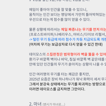
에임이 좋아야 인간을 잘 맞출 수 있으니,
움직이는 인간 보다는 명당에서 가만히 틀어박혀있는
우선으로 터는게 점수를 많이 얻을 수 있다.
물론 상황에 따라서는
제일 짜증나는 무기를 먼저 터
(프로스트바이퍼/나베리우스, 어비스/다이브 리펄서, 
-> 털린 무기 등급에 따라 점수가 차등 지급되도록 개
(어차피 무기는 보급상자로 다시 얻을 수 있긴 한데)
데이모스의
스킬판정은 범위형이라 벽을 뚫을 수 있
환기구 바깥쪽 벽이나 바닥, 침실 바깥쪽 벽 같은데를
안에 있던 인간들의 무기가 쏟아지는 상황이 나올 수 
인간 여러명의 무기를 터는 쾌감은 좋지만,
2025년 요즘은 장비 하나하나가 워낙 화력이 세서 무
그래서 분강숙 상태에서는 무기를 파괴하는 방향으로
이러면 데이모스를 금지하면 그만이다.
2. 마녀
(밴시가 마녀로...)