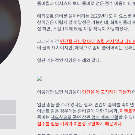
카스온라인TV
클래스 월페이퍼
좀비킬과 어시스트 보다 좀비로 얻은 점수 비중이 더 
기록실
에픽으로 좀비를 쓸어버리는 2025년에도 이 요소를
상위권은 어렵지 않게 달성은 가능한데, 화력인플레 덕
잘 하면, 스킬 1회에 60점 이상 획득이 가능해졌다.
그래서 이건
인간을 사냥할 바에 스킬 켜서 맞고 다니
이 글의 요지이지만, 에픽으로 좀비 쓸어버리는 것과는
일단 기본적인 사양은 아래와 같다.
이렇게만 보면 사람들이
인간을 왜 고집하게 되는지
어
일단 총을 쓸 수가 있다는 점과, 인간이 좀비를 죽이면
이벤트 같은 경우에는 좀비킬에 대한 기록과,
이벤트와
좀비는
헤드샷으로 죽던 상관 없이 계속 부활
할 수 있
.11.20
점수를 얻을 기회가 이론상 무한하기 때문이다
.
기 업데이트 안내 (Ver.8.30)
2018.08.25