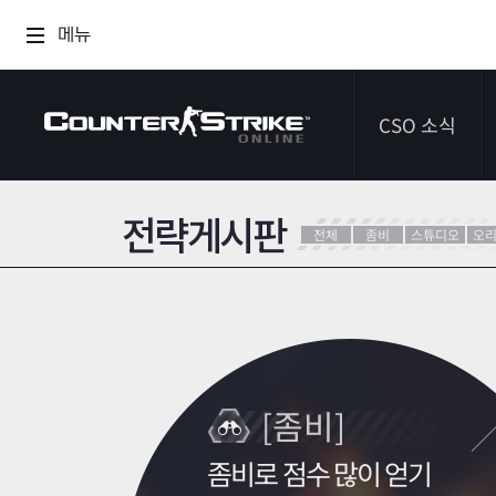
메뉴
CSO 소식
전략게시판
공지사항
전체
좀비
스튜디오
오
이벤트
다이어리
[좀비]
좀비로 점수 많이 얻기