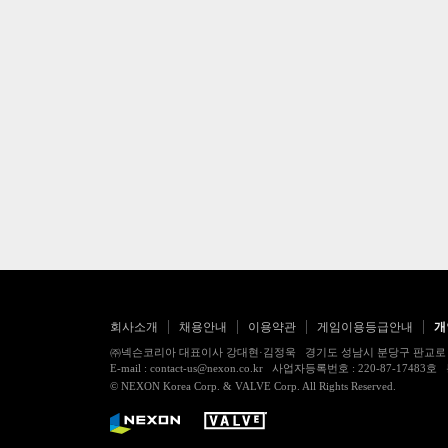
회사소개
채용안내
이용약관
게임이용등급안내
개
㈜넥슨코리아 대표이사 강대현·김정욱 경기도 성남시 분당구 판교로 256번길 7
E-mail : contact-us@nexon.co.kr 사업자등록번호 : 220-87-
© NEXON Korea Corp. & VALVE Corp. All Rights Reserved.