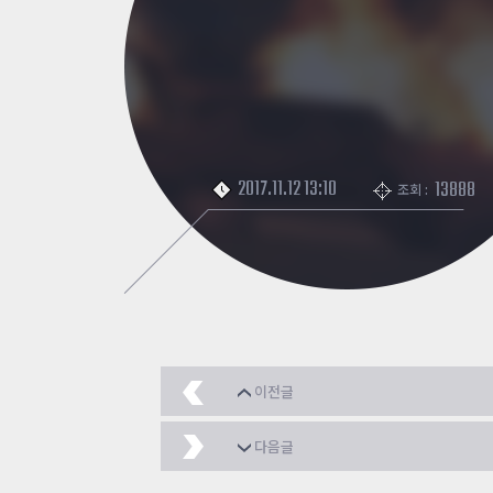
2017.11.12 13:10
13888
조회 :
이전글
중국 대만 일본 우수맵 
다음글
훈장 점수별 색상 완벽