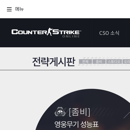
메뉴
CSO 소식
전략게시판
공지사항
전체
좀비
스튜디오
오
이벤트
다이어리
[좀비]
영웅무기 성능표