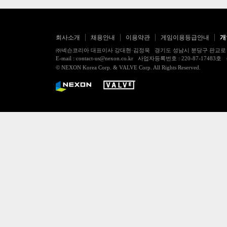
회사소개
채용안내
이용약관
게임이용등급안내
개
㈜넥슨코리아 대표이사 강대현·김정욱 경기도 성남시 분당구 판교로 256번길 7
E-mail : contact-us@nexon.co.kr 사업자등록번호 : 220-87-
© NEXON Korea Corp. & VALVE Corp. All Rights Reserved.