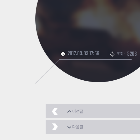
2017.03.03 17:56
5206
조회 :
이전글
Ep.3 루시아
2017.03.
다음글
버니합을 하는법
2017.