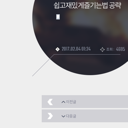
쉽고재밌게즐기는법 공략
2017.02.04 01:24
4605
조회 :
이전글
오리지널 뉴비들을위한 
다음글
밀리샤 인간 서프
2017