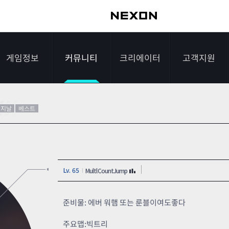
게임정보
커뮤니티
크리에이터
고객지원
가이드
자유게시판
크리에이터 소개
게임다운로드
리지날
베스트
게임소개
전략게시판
크리에이터 공지
FAQ
조작법
이미지게시판
1:1문의하기
Lv. 65
MultlCountJump
레벨
아이디어게시판
2차 비밀번호 초기
NEXON NOW
설문조사
비매너 채팅 /
화
준비물: 에버 워햄 또는 룬블이여도좋다
불법 프로그램 신고
추가 정보
스튜디오 홍보
주요맵:빅트리