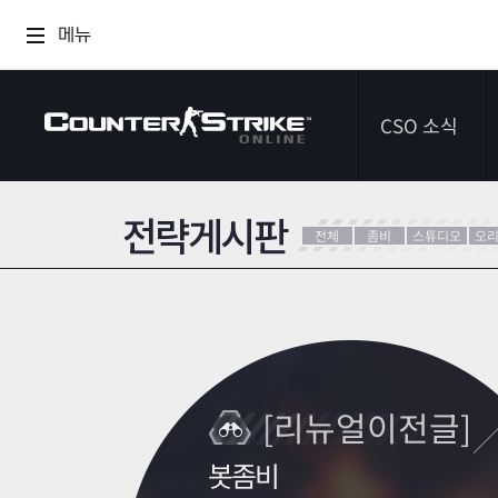
메뉴
CSO 소식
전략게시판
공지사항
전체
좀비
스튜디오
오
이벤트
다이어리
[리뉴얼이전글]
봇좀비