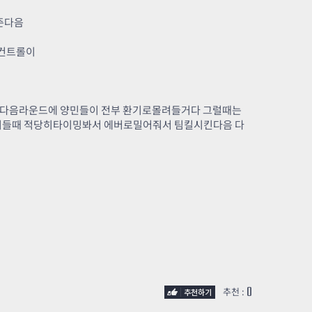
준다음
 컨트롤이
 다음라운드에 양민들이 전부 환기로몰려들거다 그럴때는
들때 적당히타이밍봐서 에버로밀어줘서 팀킬시킨다음 다
0
추천 :