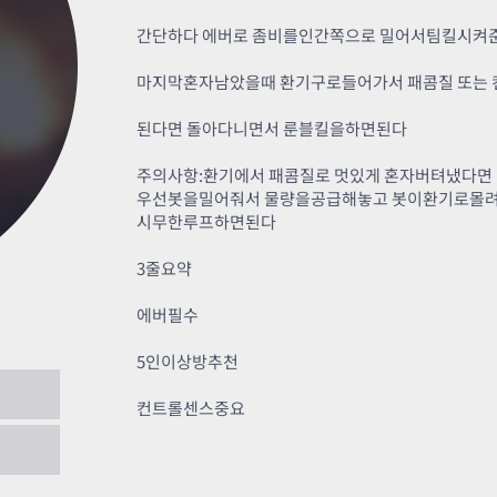
카스온라인TV
클래스 월페이퍼
간단하다 에버로 좀비를인간쪽으로 밀어서팀킬시켜
기록실
마지막혼자남았을때 환기구로들어가서 패콤질 또는
된다면 돌아다니면서 룬블킬을하면된다
주의사항:환기에서 패콤질로 멋있게 혼자버텨냈다면
우선봇을밀어줘서 물량을공급해놓고 봇이환기로몰려
시무한루프하면된다
3줄요약
에버필수
5인이상방추천
컨트롤센스중요
한가지 꿀팁
2017.02.04
.02.03