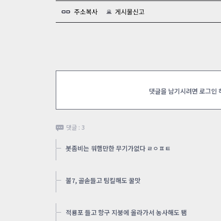
주소복사
게시물신고
댓글을 남기시려면 로그인
댓글 : 3
봇좀비는 워햄만한 무기가없다 ㄹㅇㅍㅌ
불7, 골솓들고 팀킬해도 꿀맛
적룡포 들고 항구 지붕에 올라가서 농사해도 됌