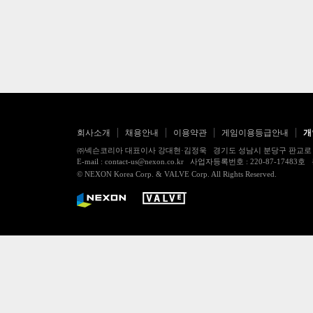
회사소개
채용안내
이용약관
게임이용등급안내
개
㈜넥슨코리아 대표이사 강대현·김정욱 경기도 성남시 분당구 판교로 256번길 7
E-mail : contact-us@nexon.co.kr 사업자등록번호 : 220-87-
© NEXON Korea Corp. & VALVE Corp. All Rights Reserved.