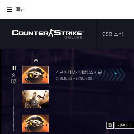
메뉴
CSO 소식
공지사항
01
신규 에픽 무기 이클립스 시프터
이벤트
2026.07.09 ~ 2026.09.03
02
다이어리
커뮤니티