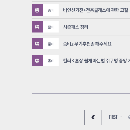
비연신기전+전용클래스에 관한 고찰
좀비
시즌패스 정리
좀비
좀비z 무기추천좀 해주세요
좀비
좀비
4
FIRST ···