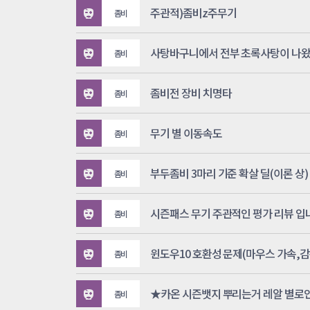
주관적)좀비z주무기
좀비
사탕바구니에서 전부 초록사탕이 나왔
좀비
좀비전 장비 치명타
좀비
무기 별 이동속도
좀비
부두좀비 3마리 기준 확살 딜(이론 상)
좀비
시즌패스 무기 주관적인 평가 리뷰 입
좀비
좀비
★카온 시즌뱃지 뿌리는거 레알 별로인
좀비