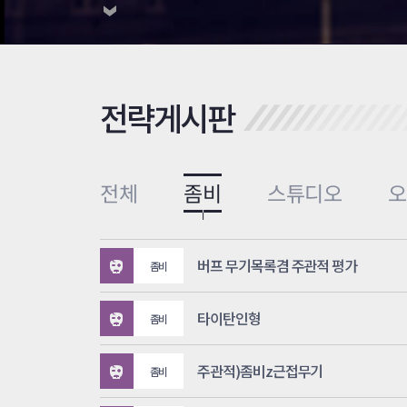
전략게시판
전체
좀비
스튜디오
버프 무기목록겸 주관적 평가
좀비
타이탄인형
좀비
주관적)좀비z근접무기
좀비