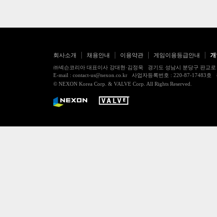
회사소개
채용안내
이용약관
게임이용등급안내
개
㈜넥슨코리아 대표이사 강대현·김정욱 경기도 성남시 분당구 판교로 256번길 7
E-mail : contact-us@nexon.co.kr 사업자등록번호 : 220-87-
© NEXON Korea Corp. & VALVE Corp. All Rights Reserved.