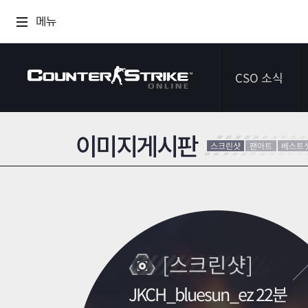
메뉴
CSO 소식
이미지게시판
공지사항
스크린샷
팬아트
베스트
이벤트
다이어리
[스크린샷]
JKCH_bluesun_ez 22분