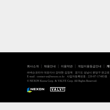
회사소개
채용안내
이용약관
게임이용등급안내
개
㈜넥슨코리아 대표이사 강대현·김정욱 경기도 성남시 분당구 판교로 256번길 7
E-mail : contact-us@nexon.co.kr 사업자등록번호 : 220-87-
© NEXON Korea Corp. & VALVE Corp. All Rights Reserved.