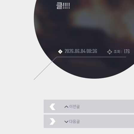
클!!!!
2026.06.04 00:36
176
조회 :
이전글
야밤에 빌딩에서 등산하자
다음글
an94 상향돼자마자 