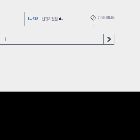
2026.06.05
Lv. 678
난간지철철
1