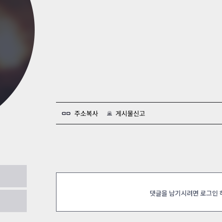
카스온라인TV
클래스 월페이퍼
기록실
주소복사
게시물신고
 클!!!!
2026.06.04
댓글을 남기시려면 로그인
(어려움) 클리어
2026.06.03