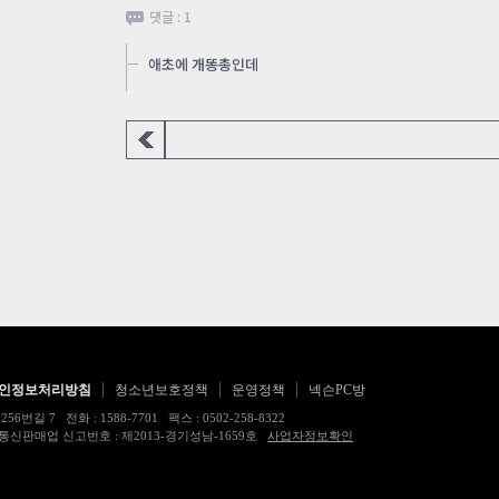
댓글 : 1
애초에 개똥총인데
인정보처리방침
청소년보호정책
운영정책
넥슨PC방
 전화 : 1588-7701 팩스 : 0502-258-8322
17483호 통신판매업 신고번호 : 제2013-경기성남-1659호
사업자정보확인