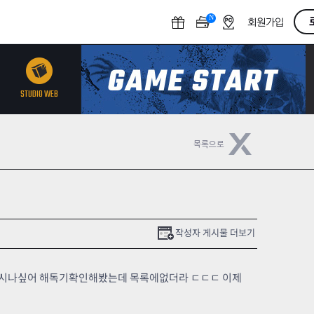
N
O
회원가입
F
F
STUDIO WEB
작성자 게시물 더보기
시나싶어 해독기확인해봤는데 목록에없더라 ㄷㄷㄷ 이제