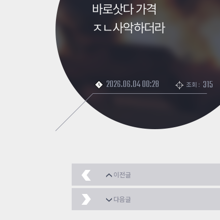
바로삿다 가격
ㅈㄴ사악하더라
2026.06.04 00:28
315
조회 :
이전글
JKCH_bluesun_ez 22분
다음글
절벽 위 염소타는 서프 