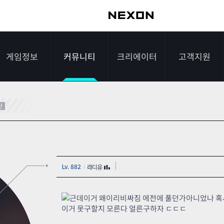
게임정보
커뮤니티
크리에이터
고객지원
가이드
자유게시판
크리에이터 소개
게임다운로드
샷
게임소개
전략게시판
크리에이터 공지
FAQ
조작법
이미지게시판
1:1문의하기
Lv. 882
라디유
레벨
아이디어게시판
2차 비밀번호 초기
NEXON NOW
설문조사
비매너 채팅 /
화
근데이거 왜이리비싸짐 에전에 풀던가아니었나 혹
불법 프로그램 신고
이거 못구할지 모른다 얼른구하자 ㄷㄷㄷ
추가 정보
스튜디오 홍보