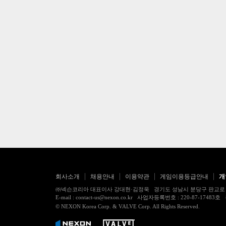
회사소개
채용안내
이용약관
게임이용등급안내
개
㈜넥슨코리아 대표이사 강대현·김정욱 경기도 성남시 분당구 판교로 256번길 7
E-mail : contact-us@nexon.co.kr 사업자등록번호 : 220-87-
© NEXON Korea Corp. & VALVE Corp. All Rights Reserved.