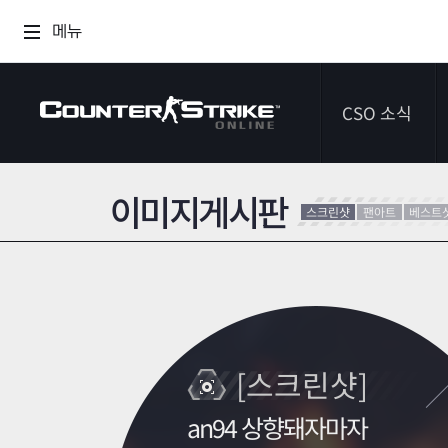
메뉴
CSO 소식
이미지게시판
공지사항
스크린샷
팬아트
베스트
이벤트
다이어리
[스크린샷]
an94 상향돼자마자