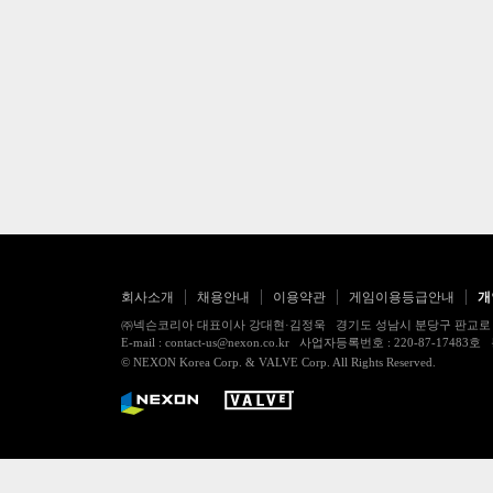
회사소개
채용안내
이용약관
게임이용등급안내
개
㈜넥슨코리아 대표이사 강대현·김정욱 경기도 성남시 분당구 판교로 256번길 7
E-mail : contact-us@nexon.co.kr 사업자등록번호 : 220-87-
© NEXON Korea Corp. & VALVE Corp. All Rights Reserved.