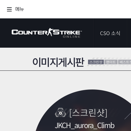
메뉴
CSO 소식
이미지게시판
공지사항
스크린샷
팬아트
베스트
이벤트
다이어리
[스크린샷]
JKCH_aurora_Climb