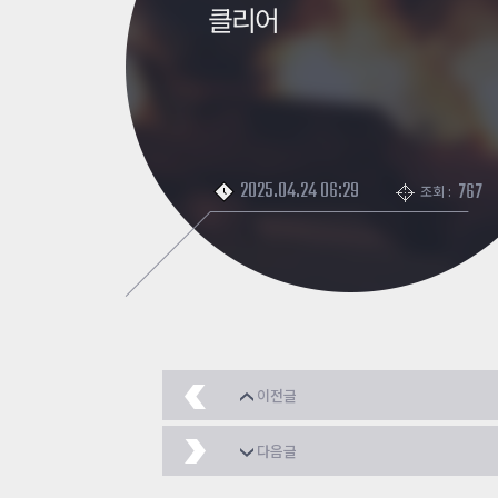
클리어
2025.04.24 06:29
767
조회 :
이전글
JKCH_downhill
2025
다음글
DK_E 00:53.18
2025.