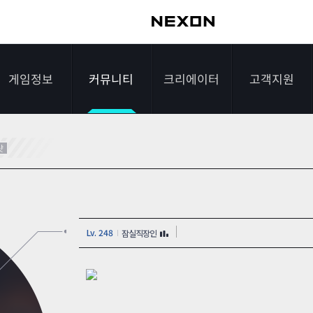
게임정보
커뮤니티
크리에이터
고객지원
가이드
자유게시판
크리에이터 소개
게임다운로드
샷
게임소개
전략게시판
크리에이터 공지
FAQ
조작법
이미지게시판
1:1문의하기
Lv. 248
잠실직장인
레벨
아이디어게시판
2차 비밀번호 초기
NEXON NOW
설문조사
비매너 채팅 /
화
불법 프로그램 신고
추가 정보
스튜디오 홍보