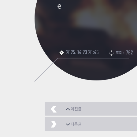
e
2025.04.23 20:45
762
조회 :
이전글
서프의 달인 클리어
20
다음글
surf_lava_tube_n