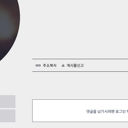
카스온라인TV
클래스 월페이퍼
기록실
주소복사
게시물신고
25.04.23
댓글을 남기시려면 로그인
 노시피 클리어
2025.04.23