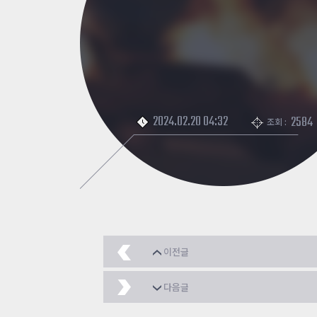
2024.02.20 04:32
2584
조회 :
이전글
가니메데 그려봤어용
2
다음글
발렌타인데이
2024.02