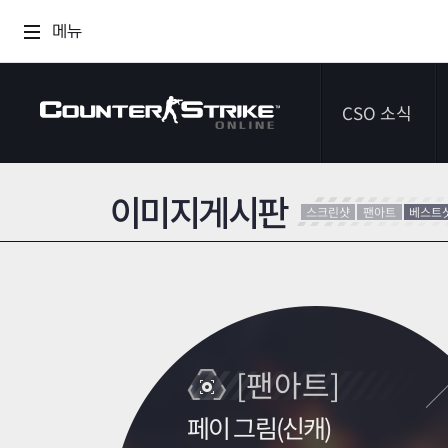
메뉴
CSO 소식
이미지게시판
공지사항
스크린샷
팬아트
베스트
이벤트
다이어리
[팬아트]
페이 그림(신캐)