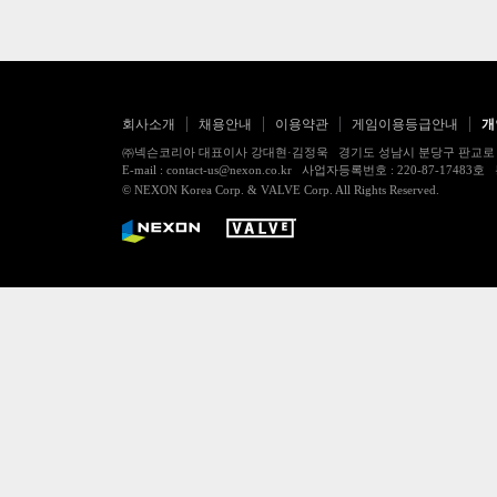
회사소개
채용안내
이용약관
게임이용등급안내
개
㈜넥슨코리아 대표이사 강대현·김정욱 경기도 성남시 분당구 판교로 256번길 7
E-mail : contact-us@nexon.co.kr 사업자등록번호 : 220-87-
© NEXON Korea Corp. & VALVE Corp. All Rights Reserved.