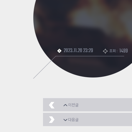
2023.11.20 23:29
1499
조회 :
이전글
[우리에게 더 이상은 사
다음글
어빌리티서프
2023.11