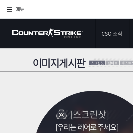
메뉴
CSO 소식
이미지게시판
공지사항
스크린샷
팬아트
베스트
이벤트
다이어리
[스크린샷]
[우리는 레어로 주세요]