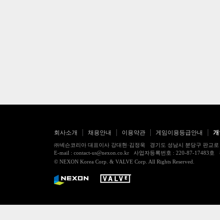
회사소개
채용안내
이용약관
게임이용등급안내
개
㈜넥슨코리아 대표이사 강대현·김정욱 경기도 성남시 분당구 판교로 256번길 7
E-mail : contact-us@nexon.co.kr 사업자등록번호 : 220-87-
© NEXON Korea Corp. & VALVE Corp. All Rights Reserved.