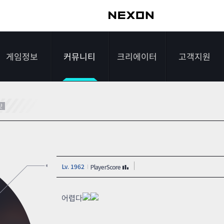
게임정보
커뮤니티
크리에이터
고객지원
가이드
자유게시판
크리에이터 소개
게임다운로드
샷
게임소개
전략게시판
크리에이터 공지
FAQ
조작법
이미지게시판
1:1문의하기
Lv. 1962
PlayerScore
레벨
아이디어게시판
2차 비밀번호 초기
NEXON NOW
설문조사
비매너 채팅 /
화
어렵다
불법 프로그램 신고
추가 정보
스튜디오 홍보