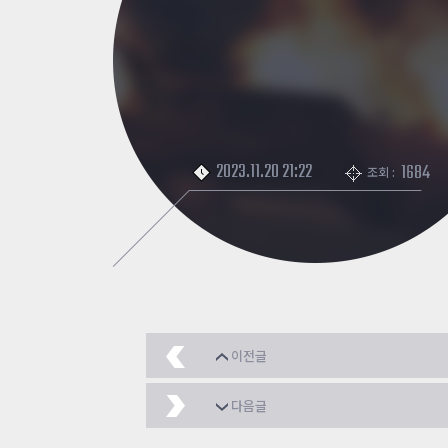
2023.11.20 21:22
1684
조회 :
이전글
어빌리티서프
2023.11
다음글
[뭉치면 강하다]
2023.