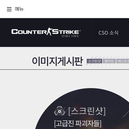
메뉴
CSO 소식
이미지게시판
공지사항
스크린샷
팬아트
베스트
이벤트
다이어리
[스크린샷]
[고급진 파괴자들]