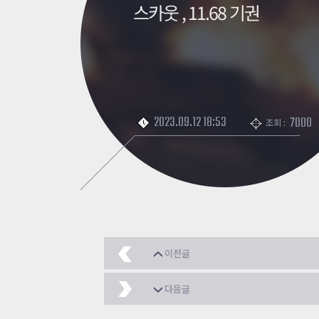
스카웃 , 11.68 기권
2023.09.12 18:53
7000
조회 :
이전글
༼ つ ◕_◕ ༽つ흐으으
다음글
3만 마일리지 배팅 성공