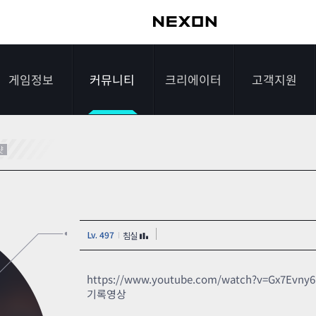
게임정보
커뮤니티
크리에이터
고객지원
가이드
자유게시판
크리에이터 소개
게임다운로드
샷
게임소개
전략게시판
크리에이터 공지
FAQ
조작법
이미지게시판
1:1문의하기
Lv. 497
침실
레벨
아이디어게시판
2차 비밀번호 초기
NEXON NOW
설문조사
비매너 채팅 /
화
https://www.youtube.com/watch?v=Gx7Evny
불법 프로그램 신고
기록영상
추가 정보
스튜디오 홍보