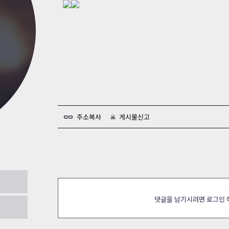
카스온라인TV
클래스 월페이퍼
기록실
주소복사
게시물신고
ㅡ 유령이다아 무섭지이ㅣ
2023.09.12
댓글을 남기시려면 로그인
2023.09.10