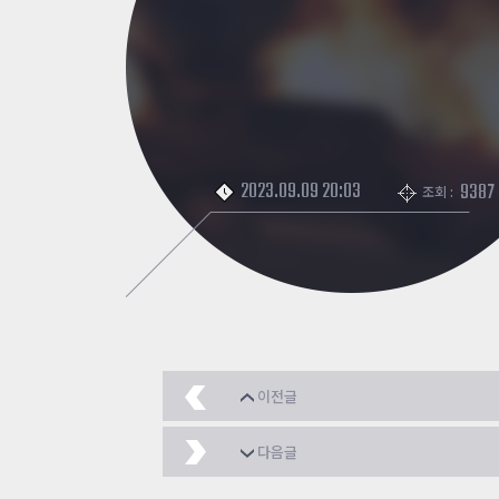
2023.09.09 20:03
9387
조회 :
이전글
추억의 사진
2023.09.
다음글
덕팅연습 사녀 9초대 진