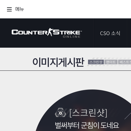
메뉴
CSO 소식
이미지게시판
공지사항
스크린샷
팬아트
베스트
이벤트
다이어리
[스크린샷]
벌써부터 군침이 도네요