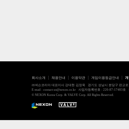
회사소개
채용안내
이용약관
게임이용등급안내
개
㈜넥슨코리아 대표이사 강대현·김정욱 경기도 성남시 분당구 판교로 256번길 7
E-mail : contact-us@nexon.co.kr 사업자등록번호 : 220-87-
© NEXON Korea Corp. & VALVE Corp. All Rights Reserved.