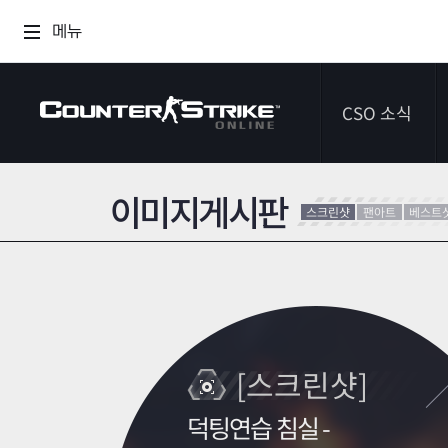
메뉴
CSO 소식
이미지게시판
공지사항
스크린샷
팬아트
베스트
이벤트
다이어리
[스크린샷]
덕팅연습 침실 -