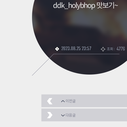
ddk_holybhop 맛보기~
2023.08.25 23:57
4776
조회 :
이전글
형님들 이거 좋은건가요?
다음글
[갑주파괴자]
2023.08