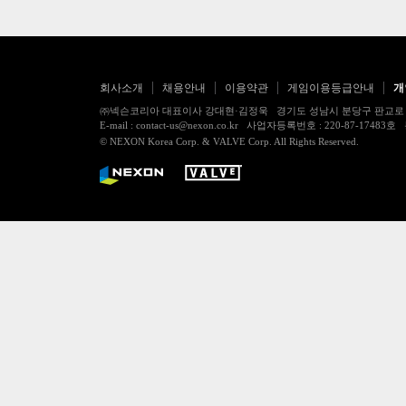
회사소개
채용안내
이용약관
게임이용등급안내
개
㈜넥슨코리아 대표이사 강대현·김정욱 경기도 성남시 분당구 판교로 256번길 7
E-mail : contact-us@nexon.co.kr 사업자등록번호 : 220-87-
© NEXON Korea Corp. & VALVE Corp. All Rights Reserved.