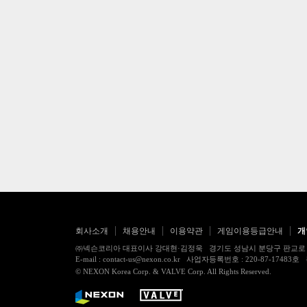
회사소개
채용안내
이용약관
게임이용등급안내
개
㈜넥슨코리아 대표이사 강대현·김정욱 경기도 성남시 분당구 판교로 256번길 7
E-mail : contact-us@nexon.co.kr 사업자등록번호 : 220-87-
© NEXON Korea Corp. & VALVE Corp. All Rights Reserved.