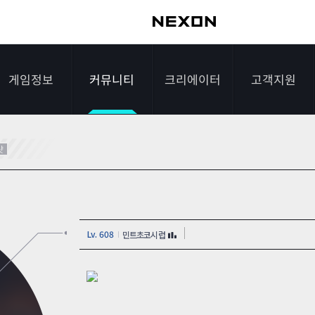
게임정보
커뮤니티
크리에이터
고객지원
가이드
자유게시판
크리에이터 소개
게임다운로드
샷
게임소개
전략게시판
크리에이터 공지
FAQ
조작법
이미지게시판
1:1문의하기
Lv. 608
민트초코시럽
레벨
아이디어게시판
2차 비밀번호 초기
NEXON NOW
설문조사
비매너 채팅 /
화
불법 프로그램 신고
추가 정보
스튜디오 홍보