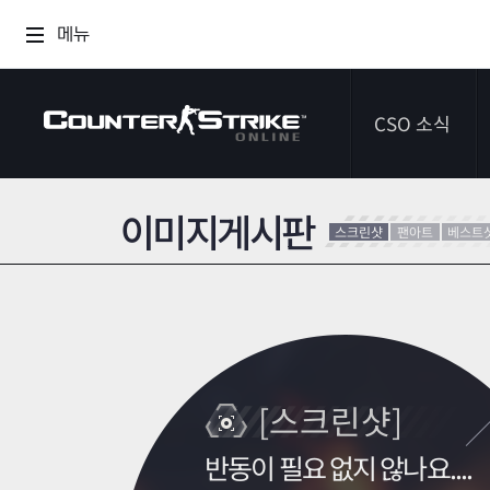
메뉴
CSO 소식
이미지게시판
공지사항
스크린샷
팬아트
베스트
이벤트
다이어리
[스크린샷]
반동이 필요 없지 않나요....