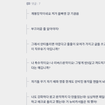
댓글 : 7
개똥망작이네요 저거 쓸빠엔 걍 기권씀
부끄러운 줄 알아야지!
그래서 안티돌리면 아깝다고 줄줄이 모여가 가지고 글들 쓰고
이 직무유기 아입니까?
나 특수작이오! 나 리버스완작이오! 그렇게 반5달고 꺼드럭
다는 얘깁니까?
자기들 무기 자기 배파 명중 한개도 안박힌 똥작을 맨들어 놔
나도 강화하다 왔고 완작까지 다 만들었는데! 심심하면 패밀
하고 매크로 돌리고 했는데! 거 뉴비카서들은 뭐 했어!