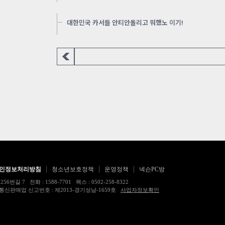
대한민국 카서들 안티안돌리고 뭐했노 이기!
인정보처리방침
청소년보호정책
운영정책
넥슨PC방
 전화 : 1588-7701 팩스 : 0502-258-8322
17483호 통신판매업 신고번호 : 제2013-경기성남-1659호
사업자정보확인