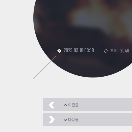
2023.03.18 03:18
2546
조회 :
이전글
가호 서프 타자~
2023.
다음글
서프stage 10
2023.03