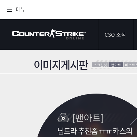
메뉴
CSO 소식
이미지게시판
공지사항
스크린샷
팬아트
베스트
이벤트
다이어리
[팬아트]
님드라 추천좀 ㅠㅠ 카스의