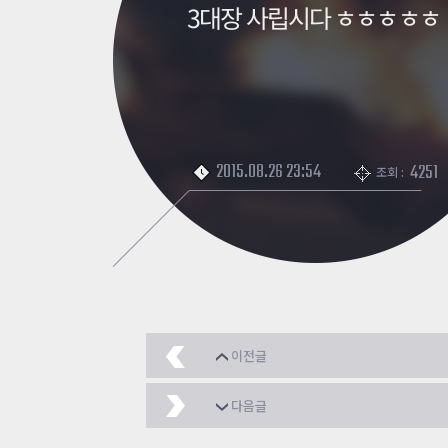
3대장 사립시다 ㅎㅎㅎㅎㅎ
2015.08.26 23:54
4251
조회 :
이전글
[이벤트]다시 한번총그
다음글
[이벤트] 썬더볼트를 그