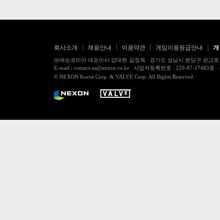
회사소개
채용안내
이용약관
게임이용등급안내
개
㈜넥슨코리아 대표이사 강대현·김정욱 경기도 성남시 분당구 판교로 256번길 7
E-mail : contact-us@nexon.co.kr 사업자등록번호 : 220-87-
© NEXON Korea Corp. & VALVE Corp. All Rights Reserved.