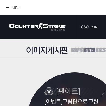
메뉴
CSO 소식
이미지게시판
공지사항
스크린샷
팬아트
베스트
이벤트
다이어리
[팬아트]
[이벤트]그림판으로 그린