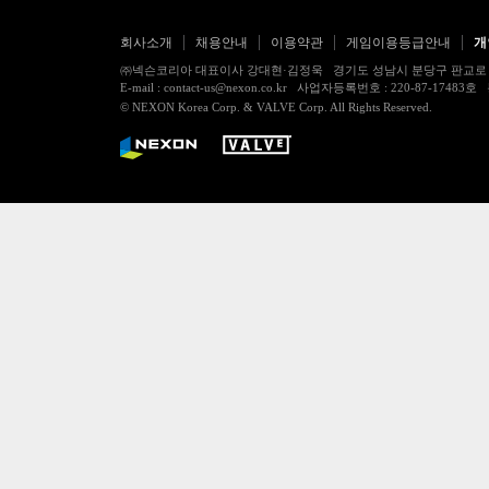
회사소개
채용안내
이용약관
게임이용등급안내
개
㈜넥슨코리아 대표이사 강대현·김정욱 경기도 성남시 분당구 판교로 256번길 7
E-mail : contact-us@nexon.co.kr 사업자등록번호 : 220-87-
© NEXON Korea Corp. & VALVE Corp. All Rights Reserved.