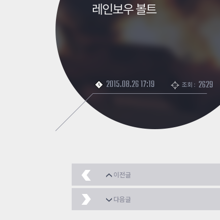
레인보우 볼트
2015.08.26 17:19
2629
조회 :
이전글
[이벤트]흑룡포 일러스
다음글
[이벤트] 게이볼그~(버