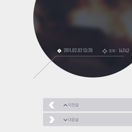
2011.02.02 13:29
14742
조회 :
이전글
ㅋㅋ
2011.02.02
다음글
토끼에 절규
2011.02.