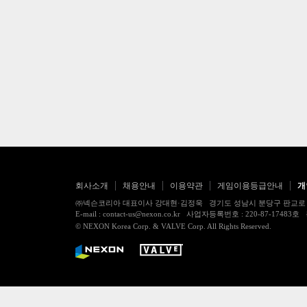
회사소개
채용안내
이용약관
게임이용등급안내
개
㈜넥슨코리아 대표이사 강대현·김정욱 경기도 성남시 분당구 판교로 256번길 7
E-mail : contact-us@nexon.co.kr 사업자등록번호 : 220-87-
© NEXON Korea Corp. & VALVE Corp. All Rights Reserved.