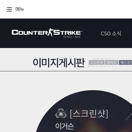
메뉴
CSO 소식
이미지게시판
공지사항
스크린샷
팬아트
베스트
이벤트
다이어리
[스크린샷]
이거슨