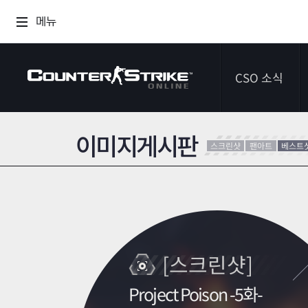
메뉴
CSO 소식
이미지게시판
공지사항
스크린샷
팬아트
베스트
이벤트
다이어리
[스크린샷]
Project Poison -5화-