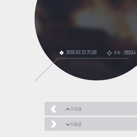
2010.02.22 21:30
28934
조회 :
이전글
START - 예고편 -
2010
다음글
두남자이야기<1화>
20