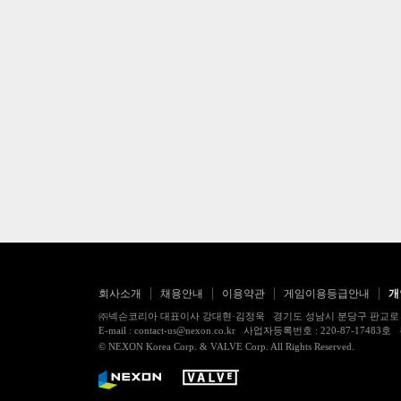
회사소개
채용안내
이용약관
게임이용등급안내
개
㈜넥슨코리아 대표이사 강대현·김정욱 경기도 성남시 분당구 판교로 256번길 7
E-mail : contact-us@nexon.co.kr 사업자등록번호 : 220-87-
© NEXON Korea Corp. & VALVE Corp. All Rights Reserved.