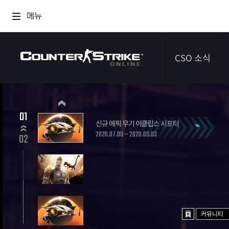
메뉴
CSO 소식
공지사항
01
신규 에픽 무기 이클립스 시프터
이벤트
2026.07.09 ~ 2026.09.03
02
다이어리
커뮤니티