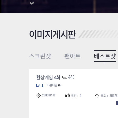
이미지게시판
스크린샷
팬아트
베스트샷
환상게임 4화
440
Lv. 1
버본타운
2009.04.12
0
39275
추천 :
조회 :