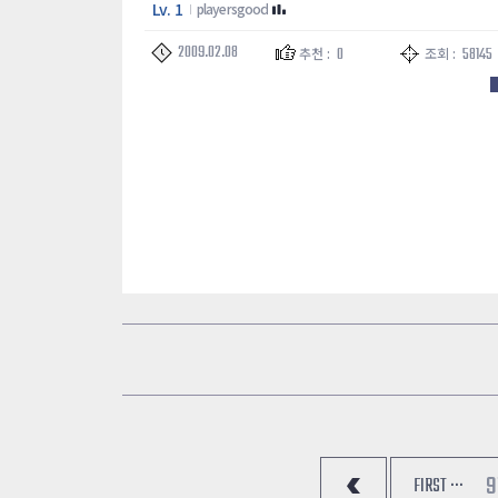
Lv. 1
playersgood
2009.02.08
0
58145
추천 :
조회 :
9
FIRST ···