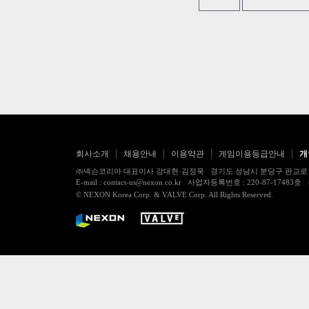
회사소개
채용안내
이용약관
게임이용등급안내
개
㈜넥슨코리아 대표이사 강대현·김정욱 경기도 성남시 분당구 판교로 256번길 7
E-mail : contact-us@nexon.co.kr 사업자등록번호 : 220-87-
© NEXON Korea Corp. & VALVE Corp. All Rights Reserved.