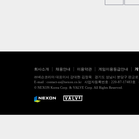
회사소개
채용안내
이용약관
게임이용등급안내
개
㈜넥슨코리아 대표이사 강대현·김정욱 경기도 성남시 분당구 판교로 256번길 7
E-mail : contact-us@nexon.co.kr 사업자등록번호 : 220-87-
© NEXON Korea Corp. & VALVE Corp. All Rights Reserved.