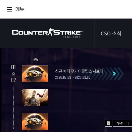
메뉴
CSO 소식
공지사항
01
신규 에픽 무기 이클립스 시프터
이벤트
2026.07.09 ~ 2026.09.03
02
다이어리
커뮤니티