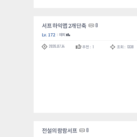
서프 하익맵 2개 단축
0
Lv. 172
떼찌
2026.07.14
1
1338
추천 :
조회 :
전설의 람람서프
0