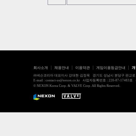
회사소개
채용안내
이용약관
게임이용등급안내
개
㈜넥슨코리아 대표이사 강대현·김정욱 경기도 성남시 분당구 판교로 256번길 7
E-mail : contact-us@nexon.co.kr 사업자등록번호 : 220-87-
© NEXON Korea Corp. & VALVE Corp. All Rights Reserved.