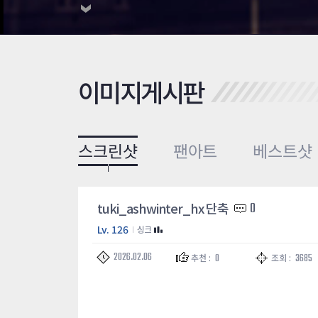
이미지게시판
스크린샷
팬아트
베스트샷
tuki_ashwinter_hx 단축
0
Lv. 126
싱크
2026.02.06
0
3685
추천 :
조회 :