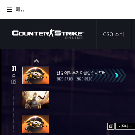
메뉴
CSO 소식
공지사항
01
신규 에픽 무기 이클립스 시프터
이벤트
2026.07.09 ~ 2026.09.03
02
다이어리
커뮤니티