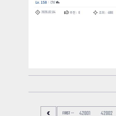
Lv. 158
건방
2026.02.04
0
4166
추천 :
조회 :
42801
42802
FIRST ···