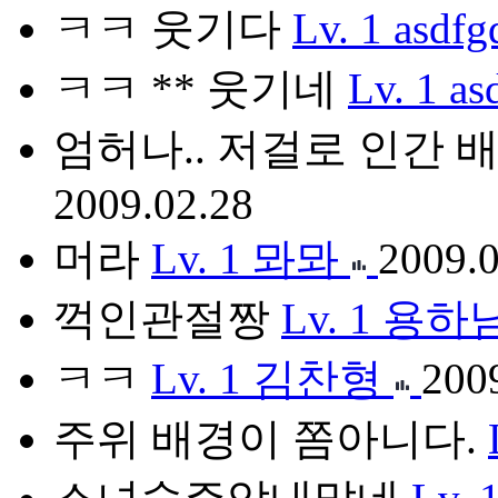
ㅋㅋ 웃기다
Lv. 1
asdfg
ㅋㅋ ** 웃기네
Lv. 1
as
엄허나.. 저걸로 인간 
2009.02.28
머라
Lv. 1
뫄뫄
2009.0
꺽인관절짱
Lv. 1
용하
ㅋㅋ
Lv. 1
김찬형
200
주위 배경이 쫌아니다.