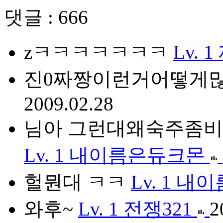
댓글 : 666
zㅋㅋㅋㅋㅋㅋㅋ
Lv. 1
진0짜짱이런거어떻게
2009.02.28
님아 그런대왜숙주좀비
Lv. 1
내이름은듀크몬
헐뭔대 ㅋㅋ
Lv. 1
내이
와후~
Lv. 1
전쟁321
2