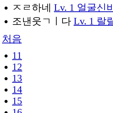
ㅈㄹ하네
Lv. 1
얼굴신
조낸웃ㄱㅣ다
Lv. 1
랄
처음
11
12
13
14
15
16