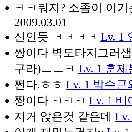
ㅋㅋ뭐지? 소좀이 이기
2009.03.01
신인듯 ㅋㅋㅋㅋ
Lv. 1
짱이다 벽도타지그러샘 '
구라)ㅡㅡㅋ
Lv. 1
훈제
쩐다.ㅎㅎ
Lv. 1
박수근
짱이다 ㅋㅋㅋ
Lv. 1
베
저거 앉은것 같은데
Lv.