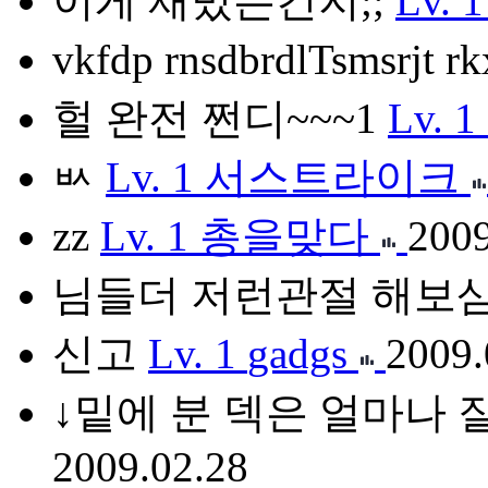
이게 재밌는건지;;
Lv. 1
vkfdp rnsdbrdlTsmsrjt r
헐 완전 쩐디~~~1
Lv. 1
ㅄ
Lv. 1
서스트라이크
zz
Lv. 1
총을맞다
2009
님들더 저런관절 해보
신고
Lv. 1
gadgs
2009.
↓밑에 분 덱은 얼마나 
2009.02.28