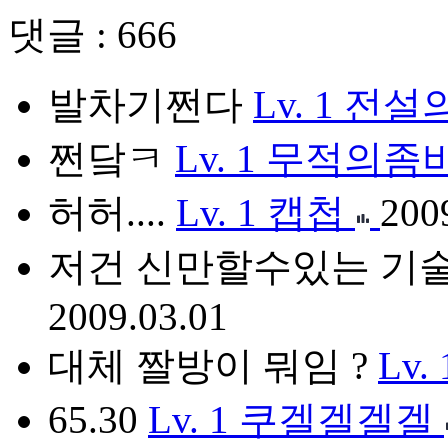
댓글 : 666
발차기쩐다
Lv. 1
전설
쩐닼ㅋ
Lv. 1
무적의좀
허허....
Lv. 1
캡첩
200
저건 신만할수있는 기
2009.03.01
대체 짤방이 뭐임 ?
Lv. 
65.30
Lv. 1
쿠겔겔겔겔