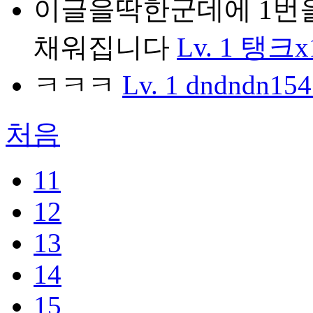
이글을딱한군데에 1번을
채워집니다
Lv. 1
탱크x
ㅋㅋㅋ
Lv. 1
dndndn154
처음
11
12
13
14
15