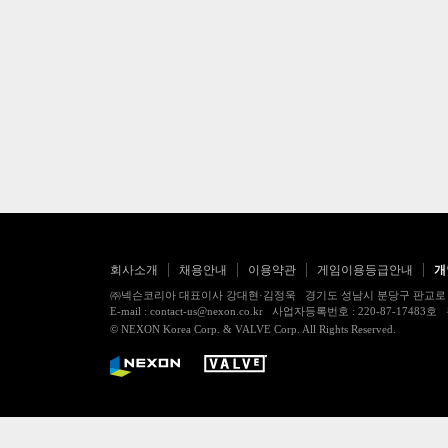
회사소개
채용안내
이용약관
게임이용등급안내
개
㈜넥슨코리아 대표이사 강대현·김정욱 경기도 성남시 분당구 판교로 256번길 7
E-mail : contact-us@nexon.co.kr 사업자등록번호 : 220-87-
© NEXON Korea Corp. & VALVE Corp. All Rights Reserved.