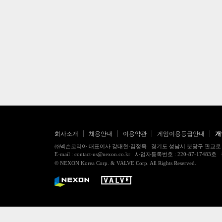
회사소개
채용안내
이용약관
게임이용등급안내
개
㈜넥슨코리아 대표이사 강대현·김정욱 경기도 성남시 분당구 판교로 256번길 7
E-mail : contact-us@nexon.co.kr 사업자등록번호 : 220-87-
© NEXON Korea Corp. & VALVE Corp. All Rights Reserved.