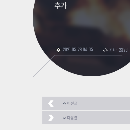
추가
2021.05.28 04:05
2323
조회 :
이전글
일좀전 삭제합시다
202
다음글
아니 영자야 호가시스템