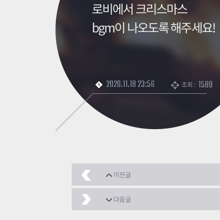
로비에서 크리스마스
bgm이 나오도록 해주세요!
2020.11.18 23:56
1589
조회 :
이전글
좀시 보스 방어스킬은 어
다음글
좀시의 부흥을 위하여 