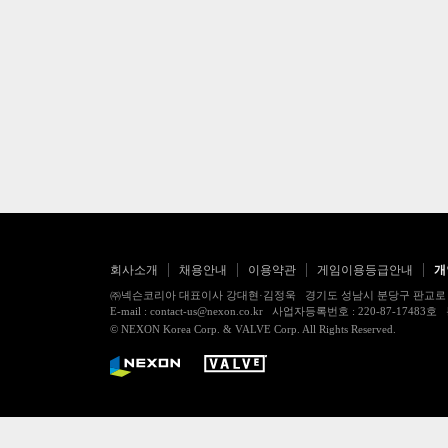
회사소개
채용안내
이용약관
게임이용등급안내
개
㈜넥슨코리아 대표이사 강대현·김정욱 경기도 성남시 분당구 판교로 256번길 7
E-mail : contact-us@nexon.co.kr 사업자등록번호 : 220-87-
© NEXON Korea Corp. & VALVE Corp. All Rights Reserved.