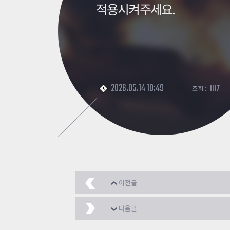
적용시켜주세요.
2026.05.14 10:49
187
조회 :
이전글
아저씨
2026.05.15
다음글
루미브류 이펙트 변경 