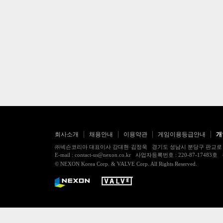
회사소개
채용안내
이용약관
게임이용등급안내
개
㈜넥슨코리아 대표이사 강대현·김정욱 경기도 성남시 분당구 판교로 256번길 7
E-mail : contact-us@nexon.co.kr 사업자등록번호 : 220-87-
© NEXON Korea Corp. & VALVE Corp. All Rights Reserved.