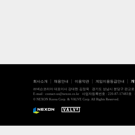
회사소개
채용안내
이용약관
게임이용등급안내
개
㈜넥슨코리아 대표이사 강대현·김정욱 경기도 성남시 분당구 판교로 256번길 7
E-mail : contact-us@nexon.co.kr 사업자등록번호 : 220-87-
© NEXON Korea Corp. & VALVE Corp. All Rights Reserved.