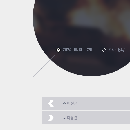
2024.09.13 15:29
547
조회 :
이전글
알파카 아네모네
2024.
다음글
64비트도입 지원 건의 