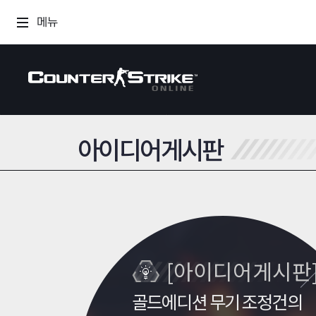
메뉴
아이디어게시판
CSO 소식
게임정보
공지사항
가이드
이벤트
게임소개
[아이디어게시판
다이어리
조작법
골드에디션 무기
레벨