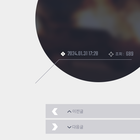
조정건의
NEXON NOW
추가 정보
카스온라인TV
기록실
2024.01.31 17:28
689
조회 :
이전글
좀클유저의 개인적인 
다음글
이참에 매크로 다중클라 