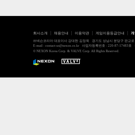
회사소개
채용안내
이용약관
게임이용등급안내
개
㈜넥슨코리아 대표이사 강대현·김정욱 경기도 성남시 분당구 판교로 256번길 7
E-mail : contact-us@nexon.co.kr 사업자등록번호 : 220-87-
© NEXON Korea Corp. & VALVE Corp. All Rights Reserved.