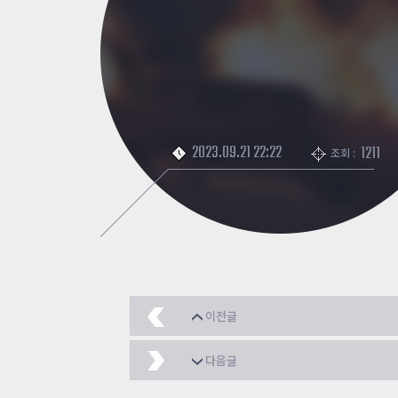
2023.09.21 22:22
1211
조회 :
이전글
shiho
2023.09.22
다음글
좀비 사진
2023.09.19