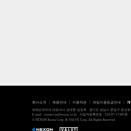
회사소개
채용안내
이용약관
게임이용등급안내
개
㈜넥슨코리아 대표이사 강대현·김정욱 경기도 성남시 분당구 판교로 256번길 7
E-mail : contact-us@nexon.co.kr 사업자등록번호 : 220-87-
© NEXON Korea Corp. & VALVE Corp. All Rights Reserved.