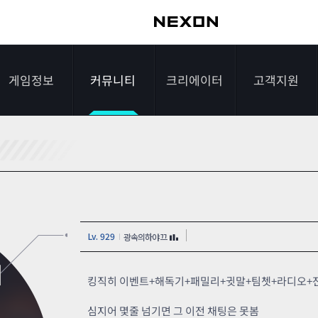
게임정보
커뮤니티
크리에이터
고객지원
가이드
자유게시판
크리에이터 소개
게임다운로드
게임소개
전략게시판
크리에이터 공지
FAQ
조작법
이미지게시판
1:1문의하기
Lv. 929
광속의하야끄
레벨
아이디어게시판
2차 비밀번호 초기
]
NEXON NOW
설문조사
비매너 채팅 /
화
킹직히 이벤트+해독기+패밀리+귓말+팀쳇+라디오+
불법 프로그램 신고
추가 정보
스튜디오 홍보
심지어 몇줄 넘기면 그 이전 채팅은 못봄