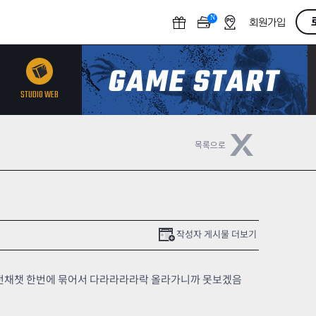
N
O
회원가입
F
F
STUDIO WEB
작성자 게시물 더보기
전채챗 한번에 묶어서 다라라라라락 올라가니까 못보겠음