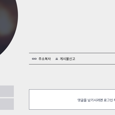
카스온라인TV
클래스 월페이퍼
기록실
주소복사
게시물신고
에 관련
2023.03.16
댓글을 남기시려면 로그인
.15