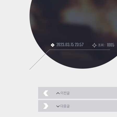
2023.03.15 23:57
1005
조회 :
이전글
좀비 히어로모드 불기둥
다음글
스킨별 역경매
2023.03