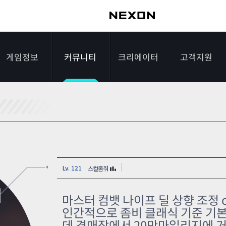
게임정보
커뮤니티
크리에이터
고객지원
가이드
자유게시판
크리에이터 소개
게임다운로드
게임소개
전략게시판
크리에이터 공지
FAQ
조작법
이미지게시판
1:1문의하기
Lv. 121
스컬좀줘
레벨
아이디어게시판
2차 비밀번호 초기
]
NEXON NOW
설문조사
비매너 채팅 /
화
마스터 컴뱃 나이프 딜 상향 조정 
불법 프로그램 신고
인간적으로 좀비 클래식 기준 기본
추가 정보
스튜디오 홍보
데 경매장에서 20만마일리지에 거