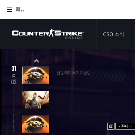
메뉴
CSO 소식
공지사항
01
신규 에픽 무기 이클립스 시프터
이벤트
2026.07.09 ~ 2026.09.03
02
다이어리
커뮤니티