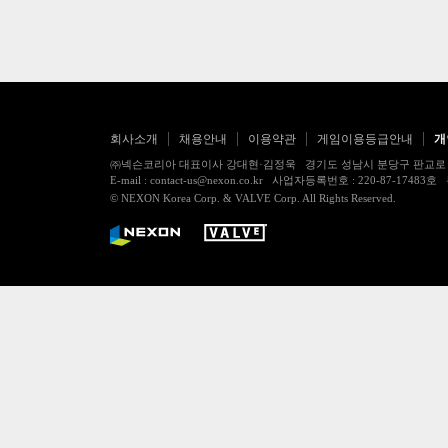
회사소개
채용안내
이용약관
게임이용등급안내
개
㈜넥슨코리아 대표이사 강대현·김정욱 경기도 성남시 분당구 판교로 256번길 7
E-mail : contact-us@nexon.co.kr 사업자등록번호 : 220-87-
© NEXON Korea Corp. & VALVE Corp. All Rights Reserved.