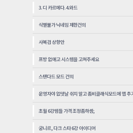
3. 디 카르메다. 4.와드
식별불가 닉네임 제한건의
사복검 상향안
프방 없애고 시스템을 고쳐주세요
스탠다드 모드 건의
운영자야 없뎃날 쉬지 말고 좀비클래식모드에 맵 추가
초월 6강템들 가격 조정좀하셈;
궁니르, 다크 스타 6강 아이디어