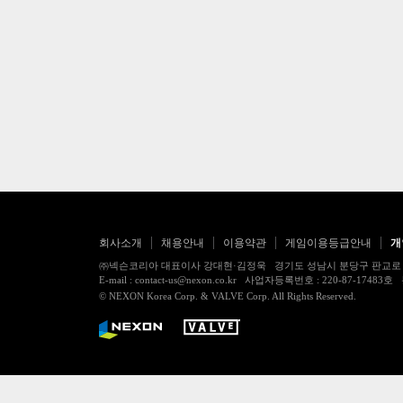
회사소개
채용안내
이용약관
게임이용등급안내
개
㈜넥슨코리아 대표이사 강대현·김정욱 경기도 성남시 분당구 판교로 256번길 7
E-mail : contact-us@nexon.co.kr 사업자등록번호 : 220-87-
© NEXON Korea Corp. & VALVE Corp. All Rights Reserved.