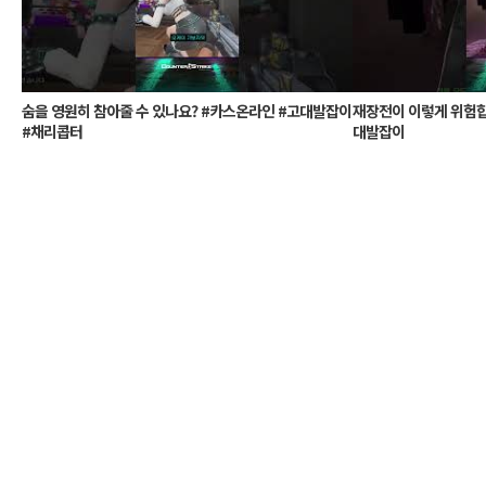
숨을 영원히 참아줄 수 있나요? #카스온라인 #고대발잡이
재장전이 이렇게 위험합
#채리콥터
대발잡이