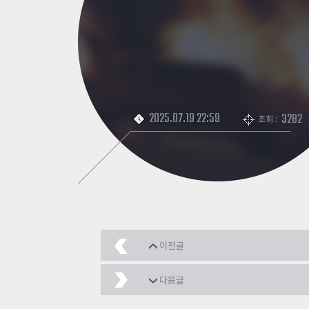
2025.07.19 22:59
3282
조회 :
이전글
카메라 70만마일에 삽
다음글
그 넷카마 크리에이터 