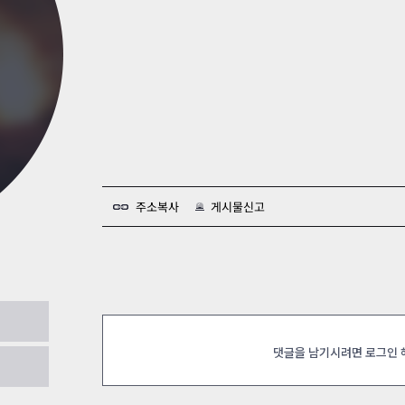
카스온라인TV
클래스 월페이퍼
기록실
주소복사
게시물신고
니다 올려주세요
2025.07.19
댓글을 남기시려면 로그인
거세가 필요할듯?
2025.07.19