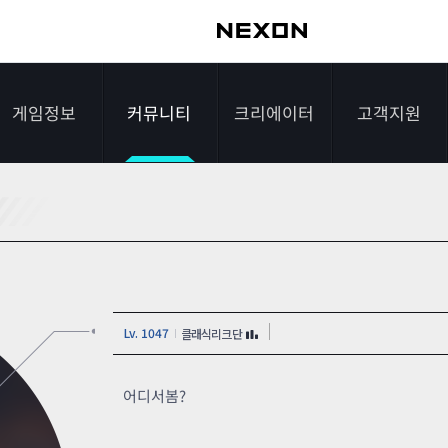
게임정보
커뮤니티
크리에이터
고객지원
가이드
자유게시판
크리에이터 소개
게임다운로드
게임소개
전략게시판
크리에이터 공지
FAQ
조작법
이미지게시판
1:1문의하기
Lv. 1047
클래식리크단
레벨
아이디어게시판
2차 비밀번호 초기
NEXON NOW
설문조사
비매너 채팅 /
화
어디서봄?
불법 프로그램 신고
추가 정보
스튜디오 홍보