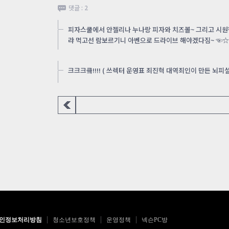
댓글 : 2
피자스쿨에서 안젤리나 누나랑 피자와 치즈볼~ 그리고 시원
랴 먹고선 람보르기니 아벤으로 드라이브 해야겠다짐~ ☜
크크크킄!!!! ( 쓰렉터 운영표 죄진혁 대역죄인이 만든 뇌피셜속
인정보처리방침
청소년보호정책
운영정책
넥슨PC방