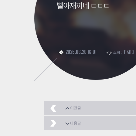
빨아재끼네 ㄷㄷㄷ
2025.06.26 16:01
11483
조회 :
이전글
업데이트 안된다 재패
다음글
상향
2025.06.26