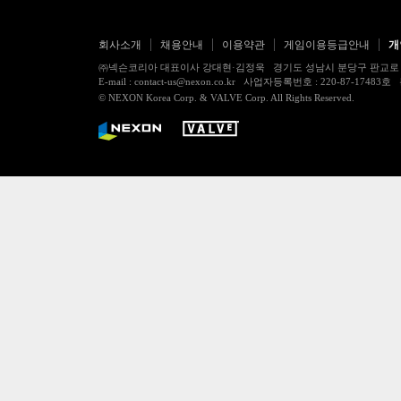
회사소개
채용안내
이용약관
게임이용등급안내
개
㈜넥슨코리아 대표이사 강대현·김정욱 경기도 성남시 분당구 판교로 256번길 7
E-mail : contact-us@nexon.co.kr 사업자등록번호 : 220-87-
© NEXON Korea Corp. & VALVE Corp. All Rights Reserved.