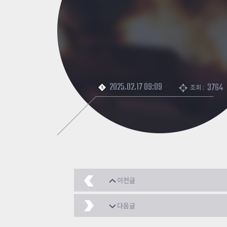
2025.02.17 09:09
3764
조회 :
이전글
ㅋㅋ
2025.02.17
다음글
아까는 재접하면 보이