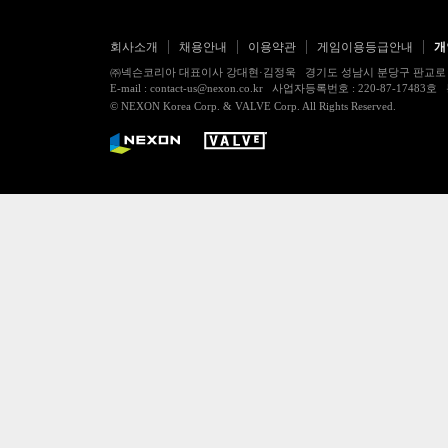
회사소개
채용안내
이용약관
게임이용등급안내
개
㈜넥슨코리아 대표이사 강대현·김정욱 경기도 성남시 분당구 판교로 256번길 7
E-mail : contact-us@nexon.co.kr 사업자등록번호 : 220-87-
© NEXON Korea Corp. & VALVE Corp. All Rights Reserved.