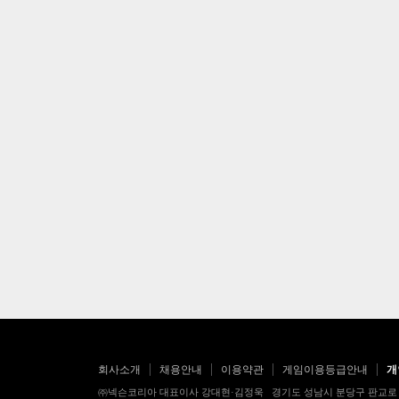
회사소개
채용안내
이용약관
게임이용등급안내
개
㈜넥슨코리아 대표이사 강대현·김정욱 경기도 성남시 분당구 판교로 256번길 7