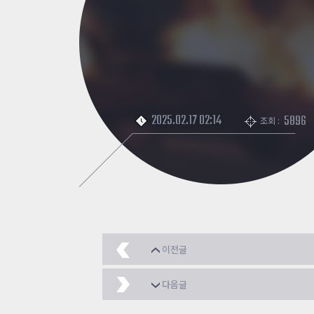
2025.02.17 02:14
5896
조회 :
이전글
아까는 재접하면 보이
다음글
겜 재접하면 서버 안보인