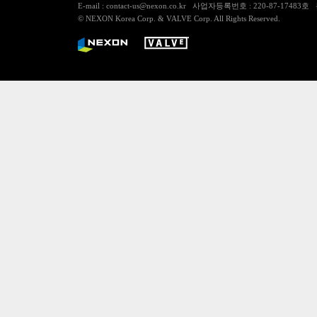
E-mail : contact-us@nexon.co.kr 사업자등록번호 : 220-87-
© NEXON Korea Corp. & VALVE Corp. All Rights Reserved.