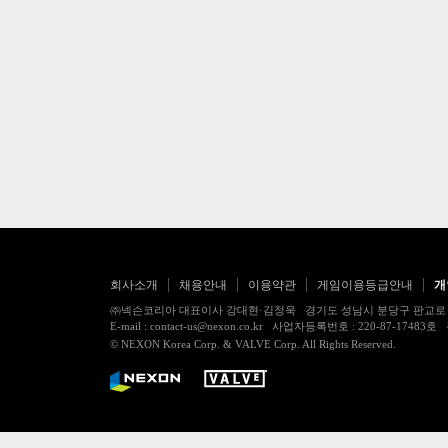
회사소개
채용안내
이용약관
게임이용등급안내
개
㈜넥슨코리아 대표이사 강대현·김정욱 경기도 성남시 분당구 판교로 256번길 7
E-mail : contact-us@nexon.co.kr 사업자등록번호 : 220-87-
© NEXON Korea Corp. & VALVE Corp. All Rights Reserved.