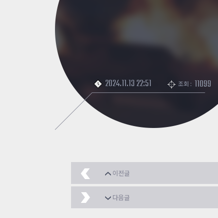
2024.11.13 22:51
11099
조회 :
이전글
수능 보는사람 있음?
2
다음글
길잡이 리트슈가 뉴진스