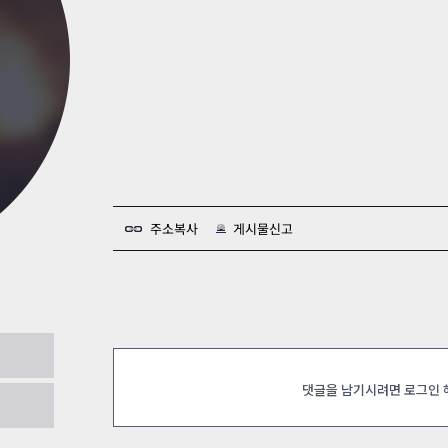
카스온라인TV
클래스 월페이퍼
기록실
주소복사
게시물신고
요?
2024.09.18
댓글을 남기시려면 로그인
니다~~
2024.09.18