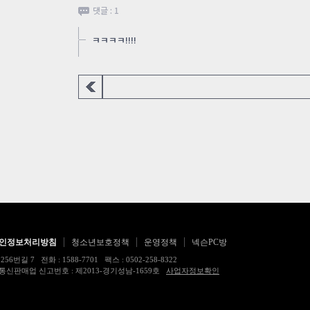
댓글 : 1
ㅋㅋㅋㅋ!!!!
인정보처리방침
청소년보호정책
운영정책
넥슨PC방
 전화 : 1588-7701 팩스 : 0502-258-8322
17483호 통신판매업 신고번호 : 제2013-경기성남-1659호
사업자정보확인