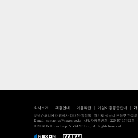
회사소개
채용안내
이용약관
게임이용등급안내
개
㈜넥슨코리아 대표이사 강대현·김정욱 경기도 성남시 분당구 판교로 256번길 7
E-mail : contact-us@nexon.co.kr 사업자등록번호 : 220-87-
© NEXON Korea Corp. & VALVE Corp. All Rights Reserved.