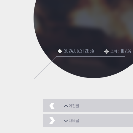
2024.05.21 21:55
10264
조회 :
이전글
cp카운터 상점 맛있어
다음글
배틀 파이슨 완작기준