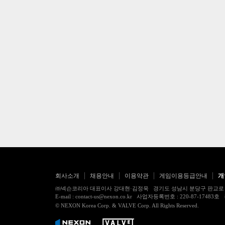
회사소개
채용안내
이용약관
게임이용등급안내
개
㈜넥슨코리아 대표이사 강대현·김정욱 경기도 성남시 분당구 판교로 256번길 7
E-mail : contact-us@nexon.co.kr 사업자등록번호 : 220-87-
© NEXON Korea Corp. & VALVE Corp. All Rights Reserved.