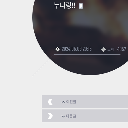
누나랑!!
2024.05.03 20:15
4057
조회 :
이전글
듀베건 올스킨 ㅍ
2024
다음글
👍 착한기업 넥슨, 착한