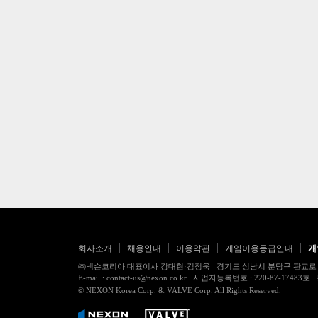
회사소개
채용안내
이용약관
게임이용등급안내
개
㈜넥슨코리아 대표이사 강대현·김정욱 경기도 성남시 분당구 판교로 256번길 7
E-mail : contact-us@nexon.co.kr 사업자등록번호 : 220-87-
© NEXON Korea Corp. & VALVE Corp. All Rights Reserved.